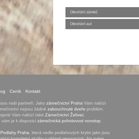
Otevírání zámků
Otevírání aut
log
Ceník
Kontakt
sou naši partneři. Jako
zámečnictví Praha
Vám nabízí
zámečnictví nejsou žádné
zabouchnuté dveře
problém.
pojené Vám nabízí také
Zámečnictví Želivec
.
k vám je k dispozici
zámečnická pohotovost nonstop
.
t
Podlahy Praha
, která vedle podlahových krytin jako jsou
nabízí kompletní služby v oblasti renovacích. Na svém