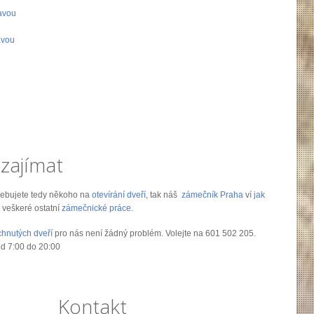
avou
avou
zajímat
řebujete tedy někoho na
otevírání dveří
, tak náš
zámečník Praha
ví
jak
 veškeré ostatní
zámečnické práce
.
chnutých dveří
pro nás není žádný problém. Volejte na 601 502 205.
od 7:00 do 20:00
Kontakt