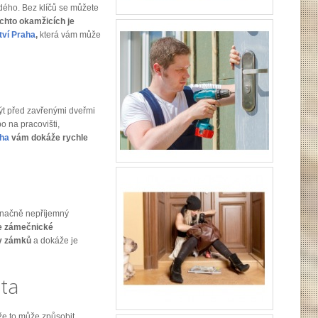
ždého. Bez klíčů se můžete
chto okamžicích je
tví Praha
,
která vám může
ýt před zavřenými dveřmi
o na pracovišti,
aha
vám dokáže rychle
načně nepříjemný
e zámečnické
py zámků
a dokáže je
uta
tože to může způsobit