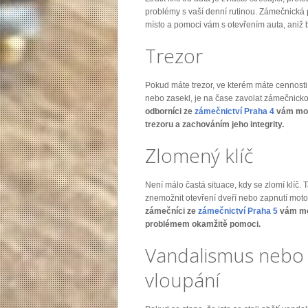
problémy s vaší denní rutinou. Zámečnická 
místo a pomoci vám s otevřením auta, aniž 
Trezor
Pokud máte trezor, ve kterém máte cennosti, a 
nebo zasekl, je na čase zavolat zámečnick
odborníci ze
zámečnictví Praha 4
vám moh
trezoru a zachováním jeho integrity.
Zlomený klíč
Není málo častá situace, kdy se zlomí klíč.
znemožnit otevření dveří nebo zapnutí moto
zámečníci ze
zámečnictví Praha 5
vám mo
problémem okamžitě pomoci.
Vandalismus nebo
vloupání