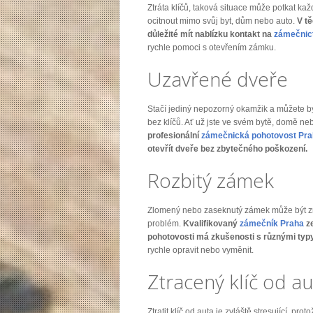
Ztráta klíčů, taková situace může potkat ka
ocitnout mimo svůj byt, dům nebo auto.
V tě
důležité mít nablízku kontakt na
zámečnic
rychle pomoci s otevřením zámku.
Uzavřené dveře
Stačí jediný nepozorný okamžik a můžete b
bez klíčů. Ať už jste ve svém bytě, domě neb
profesionální
zámečnická pohotovost Pr
otevřít dveře bez zbytečného poškození.
Rozbitý zámek
Zlomený nebo zaseknutý zámek může být z
problém.
Kvalifikovaný
zámečník Praha
z
pohotovosti má zkušenosti s různými ty
rychle opravit nebo vyměnit.
Ztracený klíč od a
Ztratit klíč od auta je zvláště stresující, pro