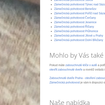
Zámečnická pohotovost Týnec nad Sáz
Zámečnická pohotovost Benešov
Zámečnická pohotovost Poříčí nad Sáz
Zámečnická pohotovost Čerčany
Zámečnická pohotovost Jesenice
Zámečnická pohotovost Říčany
Zámečnická pohotovost Průhonice
Zámečnická pohotovost Jílové u Prahy
Zámečnická pohotovost Dolní Břežany
Mohlo by Vás také 
Pokud máte
zabouchnuté klíče v autě
a pot
otevřít zabouchnuté dveře
a rovněž ovládá i
Zabouchnuté dveře Praha
-
otevření zabou
Zámečnická pohotovost
je vám k dispozici 
Naše nabídka