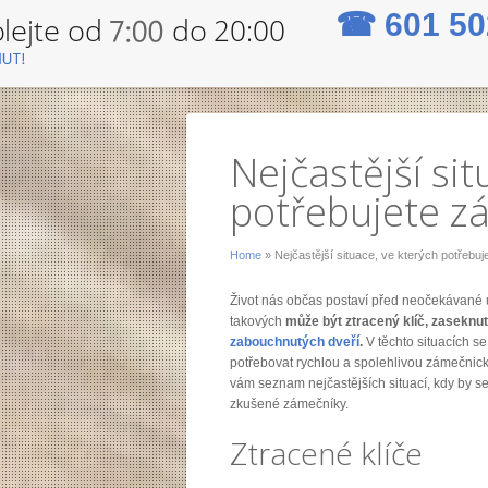
☎
601 50
Nejčastější sit
potřebujete z
Home
» Nejčastější situace, ve kterých potřebu
Život nás občas postaví před neočekávané u
takových
může být ztracený klíč, zasekn
zabouchnutých dveří
.
V těchto situacích se
potřebovat rychlou a spolehlivou zámečnic
vám seznam nejčastějších situací, kdy by se
zkušené zámečníky.
Ztracené klíče