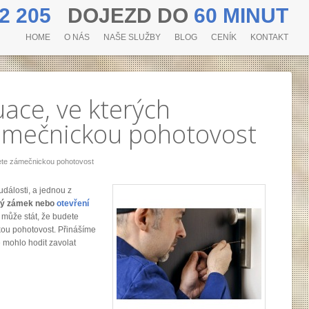
2 205
DOJEZD DO
60 MINUT
HOME
O NÁS
NAŠE SLUŽBY
BLOG
CENÍK
KONTAKT
uace, ve kterých
ámečnickou pohotovost
jete zámečnickou pohotovost
dálosti, a jednou z
utý zámek nebo
otevření
 může stát, že budete
kou pohotovost. Přinášíme
 mohlo hodit zavolat