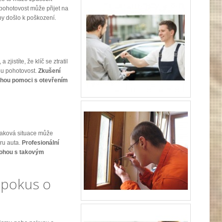
pohotovost může přijet na
by došlo k poškození.
zjistíte, že klíč se ztratil
ou pohotovost.
Zkušení
ou pomoci s otevřením
 Taková situace může
ru auta.
Profesionální
hou s takovým
 pokus o