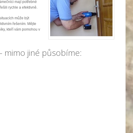
ámečníci mají potřebné
šili rychle a efektivně.
situacích může být
ktivním řešením. Mějte
íky, kteří vám pomohou v
- mimo jiné působíme: