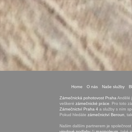
Home
O nás
Naše služby
B
Zámečnická pohotovost Praha
Andělé j
veškeré
zámečnické práce
. Pro toto 
Zámečnictví Praha 4
a služby s ním s
Pokud hledáte
zámečnictví Beroun
, ta
Našim dalším partnerem je společnos
vinylové podlahy
či
marmoleum
, také 