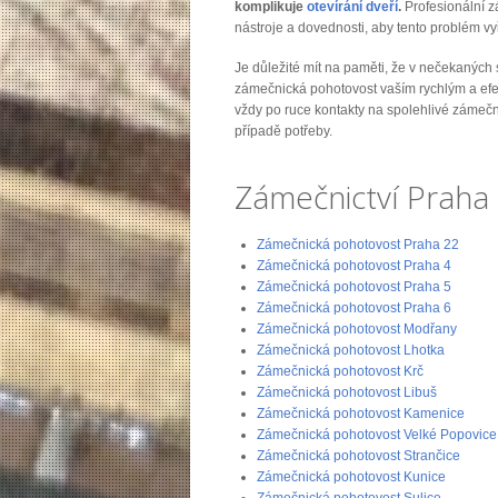
komplikuje
otevírání dveří
.
Profesionální z
nástroje a dovednosti, aby tento problém vyře
Je důležité mít na paměti, že v nečekaných 
zámečnická pohotovost vaším rychlým a efe
vždy po ruce kontakty na spolehlivé zámečn
případě potřeby.
Zámečnictví Praha 
Zámečnická pohotovost Praha 22
Zámečnická pohotovost Praha 4
Zámečnická pohotovost Praha 5
Zámečnická pohotovost Praha 6
Zámečnická pohotovost Modřany
Zámečnická pohotovost Lhotka
Zámečnická pohotovost Krč
Zámečnická pohotovost Libuš
Zámečnická pohotovost Kamenice
Zámečnická pohotovost Velké Popovice
Zámečnická pohotovost Strančice
Zámečnická pohotovost Kunice
Zámečnická pohotovost Sulice