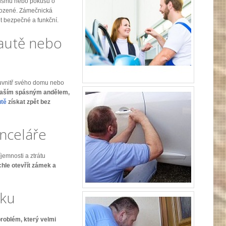
alismu nebo pokusu o
kozené. Zámečnická
ět bezpečné a funkční.
 autě nebo
e uvnitř svého domu nebo
vaším spásným andělem,
utě
získat zpět bez
anceláře
íjemnosti a ztrátu
hle otevřít zámek a
mku
roblém, který velmi