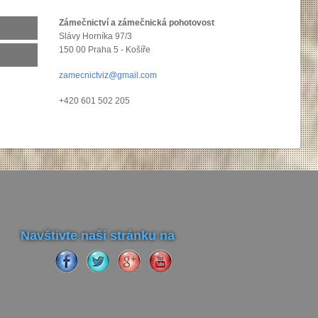
Zámečnictví a zámečnická pohotovost
Slávy Horníka 97/3
150 00 Praha 5 - Košíře
zamecnictviz@gmail.com
+420 601 502 205
Navštivte naší stránku na