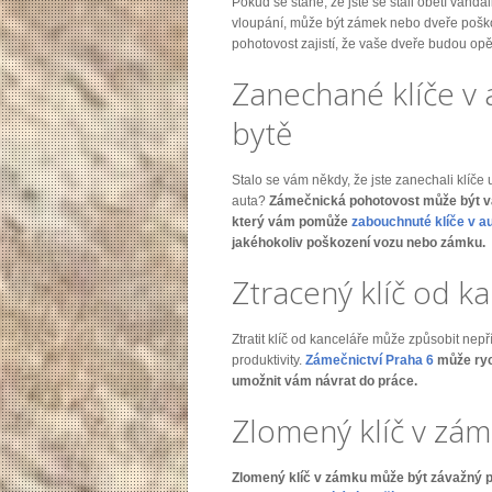
Pokud se stane, že jste se stali obětí vand
vloupání, může být zámek nebo dveře poš
pohotovost zajistí, že vaše dveře budou op
Zanechané klíče v
bytě
Stalo se vám někdy, že jste zanechali klíč
auta?
Zámečnická pohotovost může být 
který vám pomůže
zabouchnuté klíče v a
jakéhokoliv poškození vozu nebo zámku.
Ztracený klíč od k
Ztratit klíč od kanceláře může způsobit nepř
produktivity.
Zámečnictví Praha 6
může ryc
umožnit vám návrat do práce.
Zlomený klíč v zá
Zlomený klíč v zámku může být závažný p