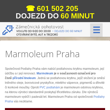
☎
601 502 205
DOJEZD DO
60 MINUT
☰
Marmoleum Praha
Společnost Podlahy Praha vám nabízí podlahovou krytinu marmoleum, její
údržbu a i její renovaci.
Marmoleum
je v současnosti označení pro
čistě
přírodní linoleum
. Jedná se podlahovou krytinu, jejíž složení je směsí
lněného oleje, borovicové pryskyřice, mletého vápence, pigmentů a dřevité
či korkové moučky. Oproti
PVC podlahám
je marmoleum odolnou krytinou,
na kterou výrobci standardně poskytují třicetiletou záruku. Dle výrobců
marmoleum vydrží i padesát let. Marmoleum Praha od společnosti
Podlahy
Praha
vás nezklame.