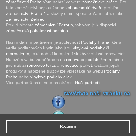
zámečnictví Praha
Vám nabízí veškeré
zámečnické práce
. Pro
toto zámečnictví nejsou žádné
zabouchnuté dveře
problém.
Zámečnictví Praha 4
a služby s ním spojené Vám nabízí také
Zámečnictví Želivec
.
Pokud hledáte
zámečnictví Beroun
, tak vám je k dispozici
zámečnická pohotovost nonstop
.
Našim dalším partnerem je společnost
Podlahy Praha
, která
vedle podlahových krytin jako jsou
vinylové podlahy
či
marmoleum
, také nabízí kompletní služby v oblasti renovacích.
Na svém webu zaměřeném na
renovace podlah Praha
mimo
jiné nabízí
renovace teras
a
renovace parket
. Ostatní jejich
produkty a nabízené služby lze vidět také na webu
Podlahy
Praha
nebo
Vinylové podlahy click.
Více partnerů naleznete na stránce
Naši partneři
.
Navštivte naší stránku na
Rozumím