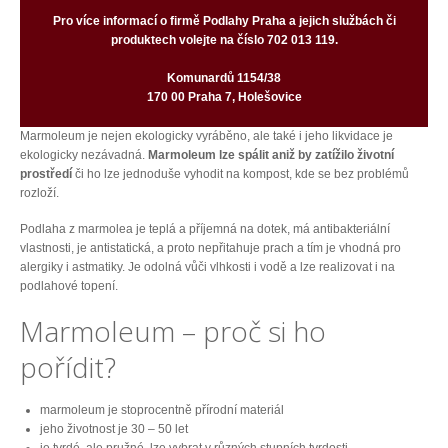
Pro více informací o firmě Podlahy Praha a jejich službách či
produktech volejte na číslo 702 013 119.
Komunardů 1154/38
170 00 Praha 7, Holešovice‎
Marmoleum je nejen ekologicky vyráběno, ale také i jeho likvidace je
ekologicky nezávadná.
Marmoleum lze spálit aniž by zatížilo životní
prostředí
či ho lze jednoduše vyhodit na kompost, kde se bez problémů
rozloží.
Podlaha z marmolea je teplá a příjemná na dotek, má antibakteriální
vlastnosti, je antistatická, a proto nepřitahuje prach a tím je vhodná pro
alergiky i astmatiky. Je odolná vůči vlhkosti i vodě a lze realizovat i na
podlahové topení.
Marmoleum – proč si ho
pořídit?
marmoleum je stoprocentně přírodní materiál
jeho životnost je 30 – 50 let