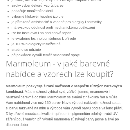
je tvrdé, ale pružné, lze vybrat v různých stupních tvrdosti
široký výběr dekorů, vzorů, barev
potlačuje množení bakterií
výborně hlukově i tepelně izoluje
je přirozeně antistatické a vhodné pro alergiky i astmatiky
má vysokou odolnost proti mechanickému poškození
lze ho instalovat i na podlahové topení
je vyráběné technologií šetrnou k přírodě
je 100% biologicky rozložitelné
snadno se udržuje
při pokládce vytváří téměř neviditelné spoje
Marmoleum - v jaké barevné
nabídce a vzorech lze koupit?
Marmoleum poskytuje široké možnosti v nespočtu různých barevných
kombinací
. Máte možnost vybírat syté, zářivé, jemné, mramorové i
neutrální barevné odstíny. Marmoleum se skládá z několika řad a může
Vám nabídnout více než 160 barev. Navíc výrobci nabízejí možnost zadat
si barvu takzvaně na míru a výrobce vám vytvoří barvu podle vašeho přání.
Díky dřevité moučce a kvalitním přírodním pigmentům odolným vůči UV
záření používaných při výrobě marmolea zůstávají barvy jasné a živé po
dlouhou dobu.