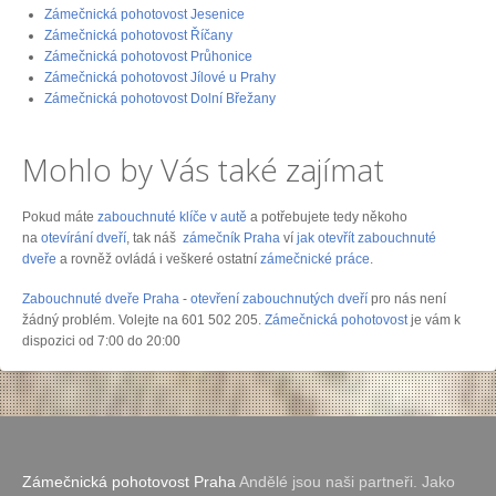
Zámečnická pohotovost Jesenice
Zámečnická pohotovost Říčany
Zámečnická pohotovost Průhonice
Zámečnická pohotovost Jílové u Prahy
Zámečnická pohotovost Dolní Břežany
Mohlo by Vás také zajímat
Pokud máte
zabouchnuté klíče v autě
a potřebujete tedy někoho
na
otevírání dveří
, tak náš
zámečník Praha
ví
jak otevřít zabouchnuté
dveře
a rovněž ovládá i veškeré ostatní
zámečnické práce
.
Zabouchnuté dveře Praha
-
otevření zabouchnutých dveří
pro nás není
žádný problém. Volejte na 601 502 205.
Zámečnická pohotovost
je vám k
dispozici od 7:00 do 20:00
Zámečnická pohotovost Praha
Andělé jsou naši partneři. Jako