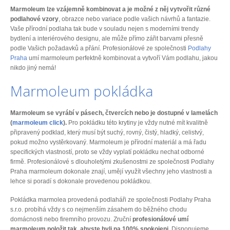
Marmoleum lze vzájemně kombinovat a je možné z něj vytvořit různé
podlahové vzory
, obrazce nebo variace podle vašich návrhů a fantazie.
Vaše přírodní podlaha tak bude v souladu nejen s moderními trendy
bydlení a interiérového designu, ale může přímo zářit barvami přesně
podle Vašich požadavků a přání. Profesionálové ze společnosti
Podlahy
Praha
umí marmoleum perfektně kombinovat a vytvoří Vám podlahu, jakou
nikdo jiný nemá!
Marmoleum pokládka
Marmoleum se vyrábí v pásech, čtvercích nebo je dostupné v lamelách
(
marmoleum click
).
Pro pokládku této krytiny je vždy nutné mít kvalitně
připravený podklad, který musí být suchý, rovný, čistý, hladký, celistvý,
pokud možno vystěrkovaný. Marmoleum je přírodní materiál a má řadu
specifických vlastností, proto se vždy vyplatí pokládku nechat odborné
firmě. Profesionálové s dlouholetými zkušenostmi ze společnosti Podlahy
Praha marmoleum dokonale znají, umějí využít všechny jeho vlastnosti a
lehce si poradí s dokonale provedenou pokládkou.
Pokládka marmolea provedená podlaháři ze společnosti Podlahy Praha
s.r.o. probíhá vždy s co nejmenším zásahem do běžného chodu
domácnosti nebo firemního provozu. Zruční
profesionálové umí
marmoleum položit tak, abyste byli na 100% spokojeni
. Disponujeme